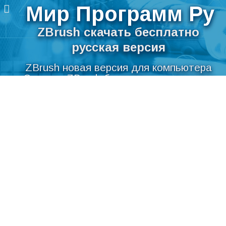
Мир Программ Ру
ZBrush скачать бесплатно
русская версия
ZBrush новая версия для компьютера
Скачать ZBrush бесплатно на русском
Перейти
языке для Windows
к
содержимому
Мир Программ Ру
>
Графика
>
Дизайн
>
ZBrush