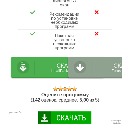
диалоговых
окон
Рекомендации
по установке
необходимых
программ
Пакетная
установка
нескольких
программ
СКАЧАТЬ
СКАЧ
InstallPack_Zbrush.exe
Zbrush_set
Оцените программу
(
142
оценок, среднее:
5,00
из 5)