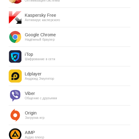
Оптимизация системы
Kaspersky Free
Антивирус касперского
Google Chrome
Надёжный браузер
iTop
Шифрование в сети
Ldplayer
Андроид Эмулятор
Viber
Общение с друзьями
Origin
Загрузка игр
AIMP
Аудио плеер