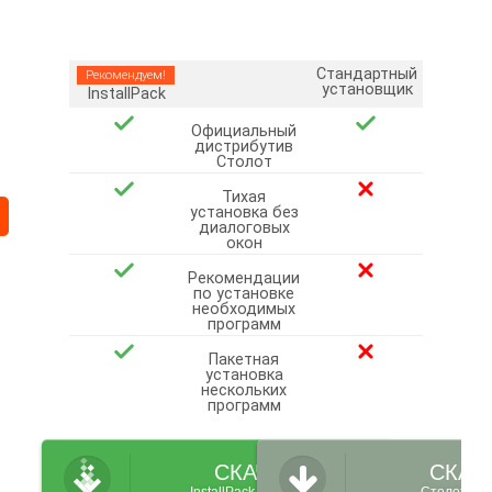
Стандартный
Рекомендуем!
установщик
InstallPack
Официальный
дистрибутив
Столот
Тихая
установка без
диалоговых
окон
Рекомендации
по установке
необходимых
программ
Пакетная
установка
нескольких
программ
СКАЧАТЬ
СКАЧ