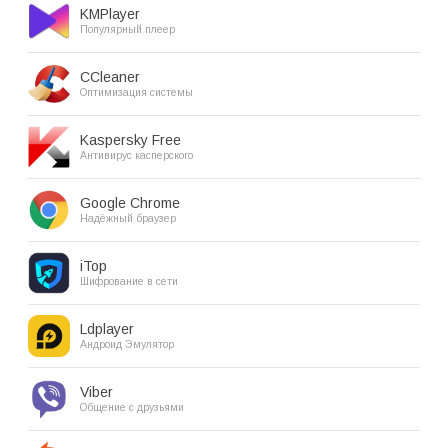
KMPlayer
Популярный плеер
CCleaner
Оптимизация системы
Kaspersky Free
Антивирус касперского
Google Chrome
Надёжный браузер
iTop
Шифрование в сети
Ldplayer
Андроид Эмулятор
Viber
Общение с друзьями