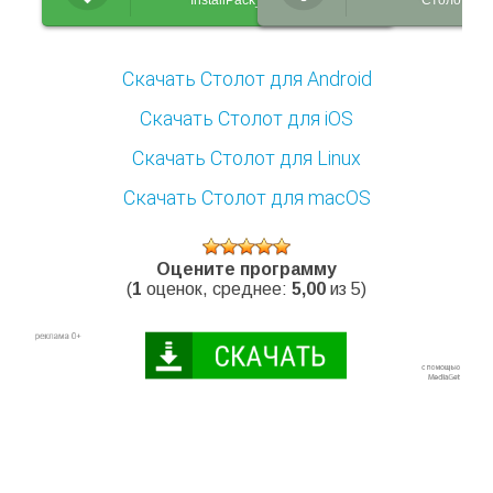
InstallPack_Столот.exe
Столот_set
Скачать Столот для Android
Скачать Столот для iOS
Скачать Столот для Linux
Скачать Столот для macOS
Оцените программу
(
1
оценок, среднее:
5,00
из 5)