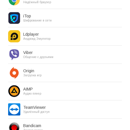
Надёжный браузер
iTop
Шифрование в сети
Ldplayer
Андроид Эмулятор
Viber
Общение с друзьями
Origin
Загрузка игр
AIMP
Аудио плеер
TeamViewer
Удалённый доступ
Bandicam