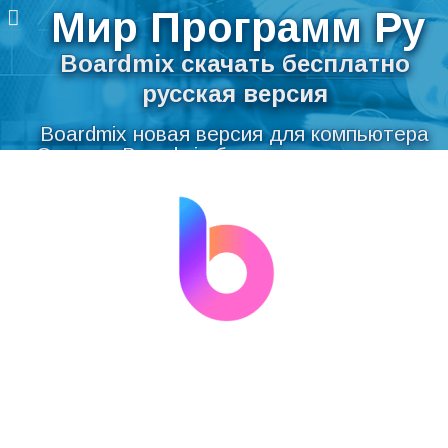
Мир Программ Ру
Boardmix скачать бесплатно
русская версия
Boardmix новая версия для компьютера
Скачать Boardmix бесплатно на русском
Перейти
языке для Windows
к
содержимому
Мир Программ Ру
>
Графика
>
Графические редакторы
>
Boardmix