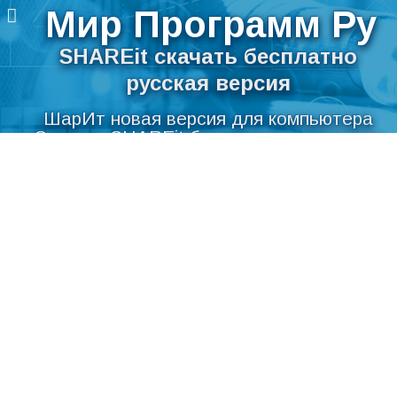
Мир Программ Ру
SHAREit скачать бесплатно
русская версия
ШарИт новая версия для компьютера
Скачать SHAREit бесплатно на русском
Перейти
языке для Windows
к
содержимому
Мир Программ Ру
>
Интернет
>
Загрузка
>
SHAREit