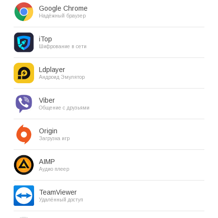
Google Chrome
Надёжный браузер
iTop
Шифрование в сети
Ldplayer
Андроид Эмулятор
Viber
Общение с друзьями
Origin
Загрузка игр
AIMP
Аудио плеер
TeamViewer
Удалённый доступ