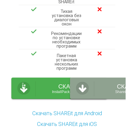
SHAREit
Тихая
установка без
диалоговых
окон
Рекомендации
по установке
необходимых
программ
Пакетная
установка
нескольких
программ
СКАЧАТЬ
СКАЧ
InstallPack_Shareit.exe
Shareit_se
Скачать SHAREit для Android
Скачать SHAREit для iOS