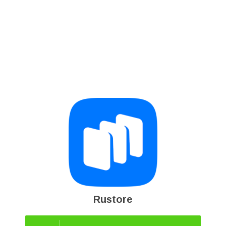
Rustore