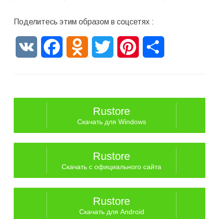
Поделитесь этим образом в соцсетях :
VK
Facebook
Odnoklassniki
Twitter
Pinterest
Отправить
Rustore
Скачать для Windows
Rustore
Скачать с официального сайта
Rustore
Скачать для Android