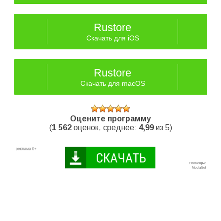
Rustore
Скачать для iOS
Rustore
Скачать для macOS
Оцените программу
(
1 562
оценок, среднее:
4,99
из 5)