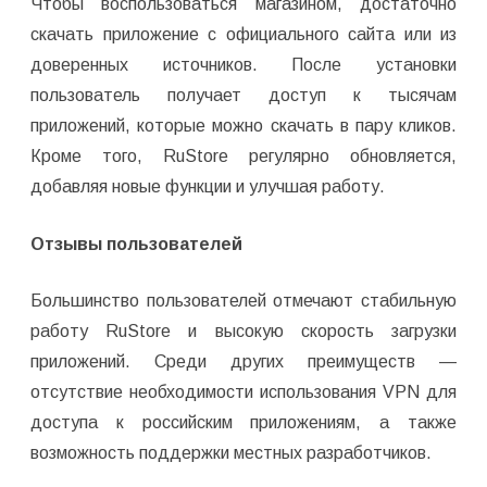
Чтобы воспользоваться магазином, достаточно
скачать приложение с официального сайта или из
доверенных источников. После установки
пользователь получает доступ к тысячам
приложений, которые можно скачать в пару кликов.
Кроме того, RuStore регулярно обновляется,
добавляя новые функции и улучшая работу.
Отзывы пользователей
Большинство пользователей отмечают стабильную
работу RuStore и высокую скорость загрузки
приложений. Среди других преимуществ —
отсутствие необходимости использования VPN для
доступа к российским приложениям, а также
возможность поддержки местных разработчиков.