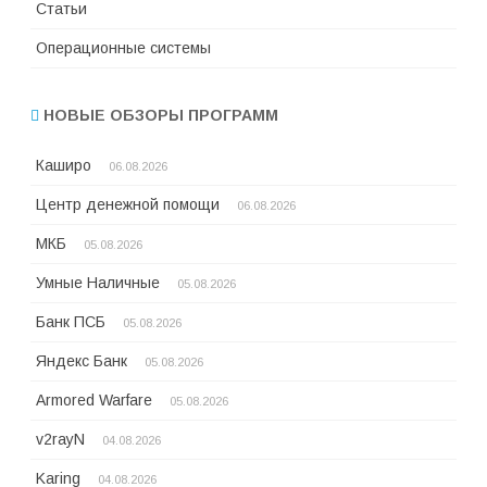
Статьи
Операционные системы
НОВЫЕ ОБЗОРЫ ПРОГРАММ
Каширо
06.08.2026
Центр денежной помощи
06.08.2026
МКБ
05.08.2026
Умные Наличные
05.08.2026
Банк ПСБ
05.08.2026
Яндекс Банк
05.08.2026
Armored Warfare
05.08.2026
v2rayN
04.08.2026
Karing
04.08.2026