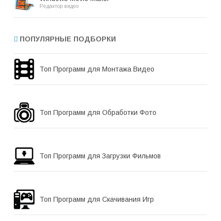
Редактор видео
ПОПУЛЯРНЫЕ ПОДБОРКИ
Топ Программ для Монтажа Видео
Топ Программ для Обработки Фото
Топ Программ для Загрузки Фильмов
Топ Программ для Скачивания Игр