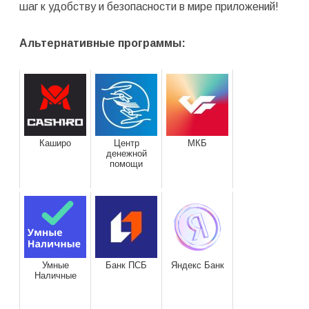
шаг к удобству и безопасности в мире приложений!
Альтернативные программы:
Каширо
Центр
МКБ
денежной
помощи
Умные
Банк ПСБ
Яндекс Банк
Наличные