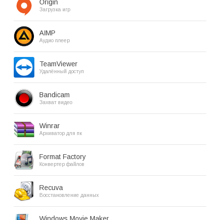
Origin
Загрузка игр
AIMP
Аудио плеер
TeamViewer
Удалённый доступ
Bandicam
Захват видео
Winrar
Архиватор для пк
Format Factory
Конвертер файлов
Recuva
Восстановление данных
Windows Movie Maker