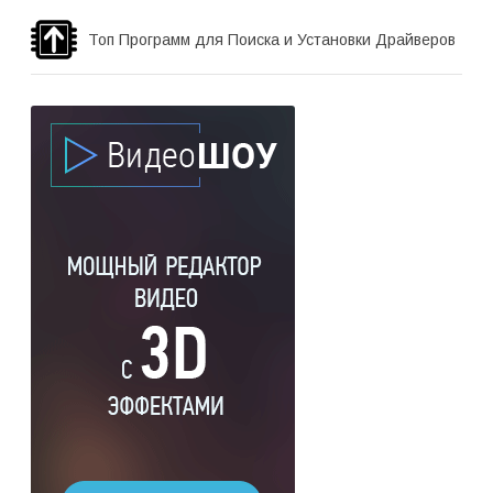
Топ Программ для Поиска и Установки Драйверов