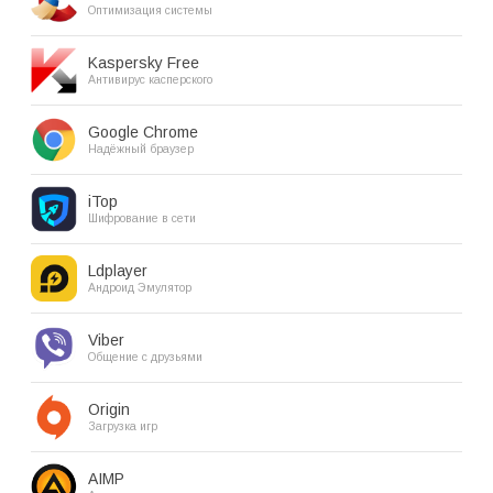
Оптимизация системы
Kaspersky Free
Антивирус касперского
Google Chrome
Надёжный браузер
iTop
Шифрование в сети
Ldplayer
Андроид Эмулятор
Viber
Общение с друзьями
Origin
Загрузка игр
AIMP