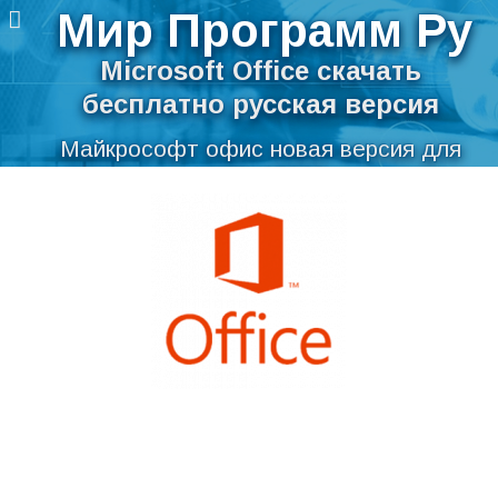
Мир Программ Ру
Microsoft Office скачать
бесплатно русская версия
Майкрософт офис новая версия для
компьютера
Перейти
Скачать Microsoft Office бесплатно на
к
содержимому
русском языке для Windows
Мир Программ Ру
>
Текст
>
Текстовые редакторы
>
Microsoft Office 365