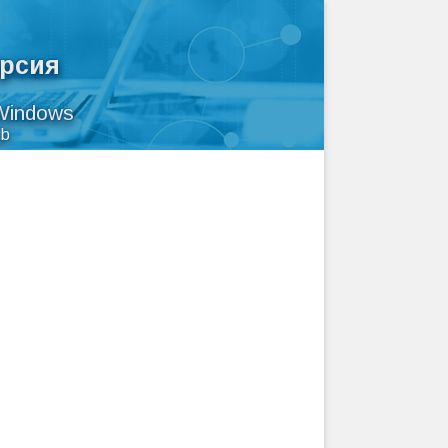
ерсия
Windows
ub