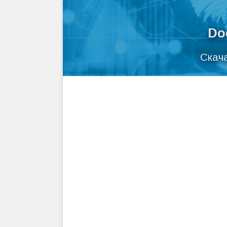
Do
Скач