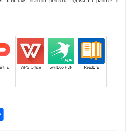
ия, позволяя быстро решать задачи по работе с
nti ai
WPS Office
SwifDoo PDF
ReadEra
rest
Отправить