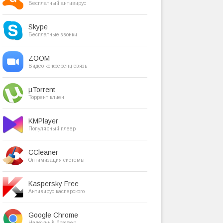
Бесплатный антивирус
Skype
Бесплатные звонки
ZOOM
Видео конференц связь
µTorrent
Торрент клиен
KMPlayer
Популярный плеер
CCleaner
Оптимизация системы
Kaspersky Free
Антивирус касперского
Google Chrome
Надёжный браузер