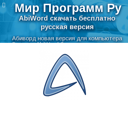
Мир Программ Ру
AbiWord скачать бесплатно
русская версия
Абиворд новая версия для компьютера
Скачать AbiWord бесплатно на русском
Перейти
языке для Windows
к
содержимому
Мир Программ Ру
>
Текст
>
Текстовые редакторы
>
AbiWord