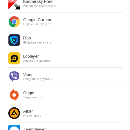
Kaspersky Free
Антивирус касперского
Google Chrome
Надёжный браузер
iTop
Шифрование в сети
Ldplayer
Андроид Эмулятор
Viber
Общение с друзьями
Origin
Загрузка игр
AIMP
Аудио плеер
TeamViewer