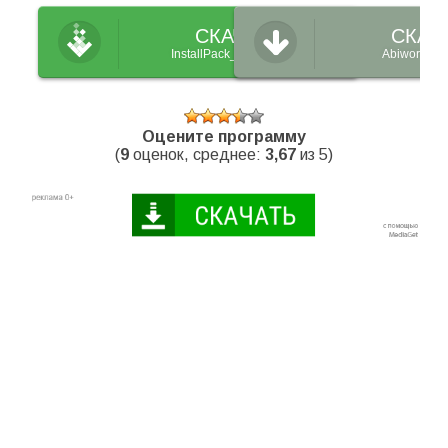
СКАЧАТЬ
СКАЧ
InstallPack_Abiword.exe
Abiword_se
Оцените программу
(
9
оценок, среднее:
3,67
из 5)