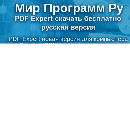
Мир Программ Ру
PDF Expert скачать бесплатно
русская версия
PDF Expert новая версия для компьютера
Скачать PDF Expert бесплатно на
Перейти
русском языке для Windows
к
содержимому
Мир Программ Ру
>
Текст
>
Просмотрщики
>
PDF
Expert