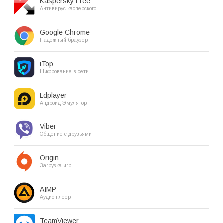
Kaspersky Free
Антивирус касперского
Google Chrome
Надёжный браузер
iTop
Шифрование в сети
Ldplayer
Андроид Эмулятор
Viber
Общение с друзьями
Origin
Загрузка игр
AIMP
Аудио плеер
TeamViewer