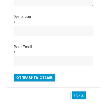
Ваше имя
*
Ваш Email
*
П
о
и