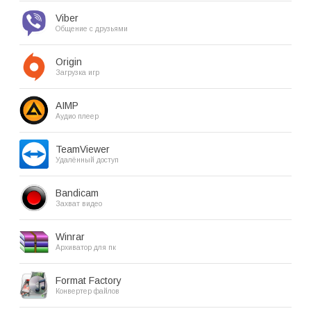
Viber
Общение с друзьями
Origin
Загрузка игр
AIMP
Аудио плеер
TeamViewer
Удалённый доступ
Bandicam
Захват видео
Winrar
Архиватор для пк
Format Factory
Конвертер файлов