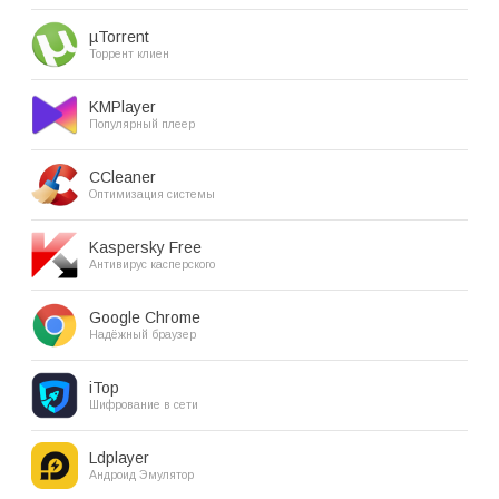
µTorrent
Торрент клиен
KMPlayer
Популярный плеер
CCleaner
Оптимизация системы
Kaspersky Free
Антивирус касперского
Google Chrome
Надёжный браузер
iTop
Шифрование в сети
Ldplayer
Андроид Эмулятор