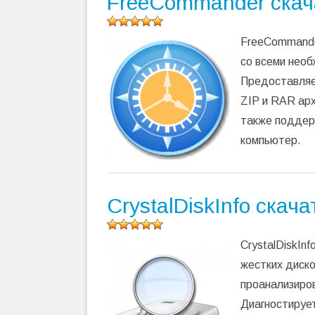
FreeCommander скач
Оцените
FreeCommande
программу
(
178
со всеми нео
оценок,
Предоставляет
среднее:
5,00
из 5)
ZIP и RAR ар
также поддер
компьютер.
CrystalDiskInfo скач
Оцените
CrystalDiskIn
программу
(
29
жестких диско
оценок,
проанализиров
среднее:
5,00
из 5)
Диагностируе