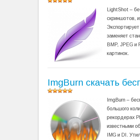
Оцените
LightShot – б
программу
(
32
скриншотов, и
оценок,
Экспортирует 
среднее:
5,00
из 5)
заменяет ста
BMP, JPEG и 
картинок.
ImgBurn скачать бес
Оцените
ImgBurn – бес
программу
(
255
большого коли
оценок,
рекордерах Pl
среднее:
5,00
из 5)
известными о
IMG и DI. Ути