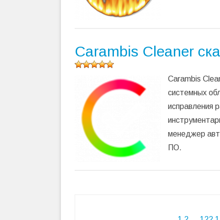
Carambis Cleaner ск
Оцените
Carambis Clea
программу
(
103
системных обл
оценок,
исправления р
среднее:
4,96
из 5)
инструментари
менеджер авто
ПО.
Навигация
1
2
…
122
1