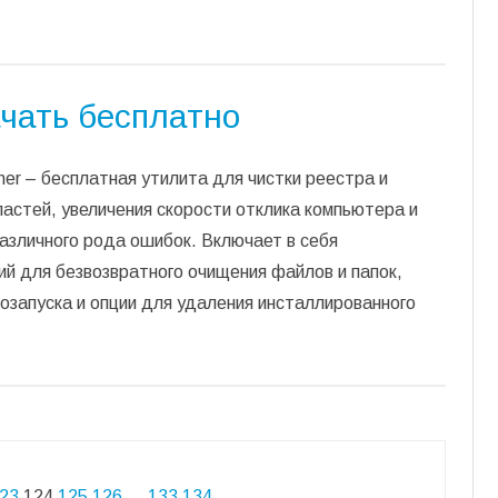
ачать бесплатно
ner – бесплатная утилита для чистки реестра и
астей, увеличения скорости отклика компьютера и
азличного рода ошибок. Включает в себя
й для безвозвратного очищения файлов и папок,
запуска и опции для удаления инсталлированного
23
124
125
126
…
133
134