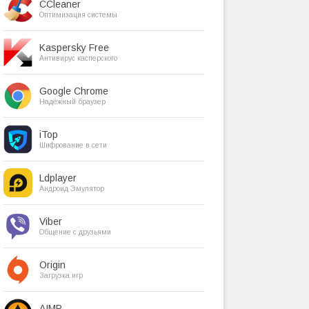
CCleaner
Оптимизация системы
Kaspersky Free
Антивирус касперского
Google Chrome
Надёжный браузер
iTop
Шифрование в сети
Ldplayer
Андроид Эмулятор
Viber
Общение с друзьями
Origin
Загрузка игр
AIMP