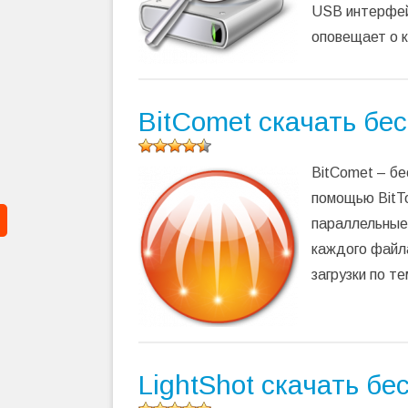
USB интерфей
оповещает о к
BitComet скачать бе
Оцените
BitComet – бе
программу
(
32
помощью BitT
оценок,
параллельные 
среднее:
4,94
из 5)
каждого файла
загрузки по т
LightShot скачать бе