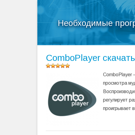
Необходимые прог
ComboPlayer скачать
Оцените
ComboPlayer –
программу
(
148
просмотра му
оценок,
Воспроизводит
среднее:
4,95
из 5)
регулирует ра
проигрывает 