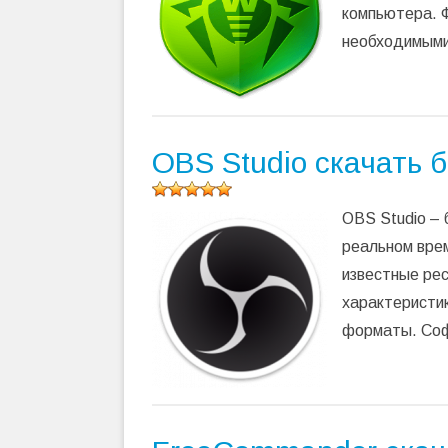
5,00
из 5)
компьютера. 
необходимыми
OBS Studio скачать 
Оцените
OBS Studio – 
программу
(
111
реальном врем
оценок,
известные рес
среднее:
4,99
из 5)
характеристик
форматы. Соф