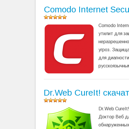
Comodo Internet Secu
Оцените
Comodo Intern
программу
(
190
утилит для за
оценок,
неразрешенног
среднее:
5,00
из 5)
угроз. Защищ
для диагности
русскоязычны
Dr.Web CureIt! скача
Оцените
Dr.Web CureIt
программу
(
73
Доктор Веб д
оценок,
обнаруженных
среднее: