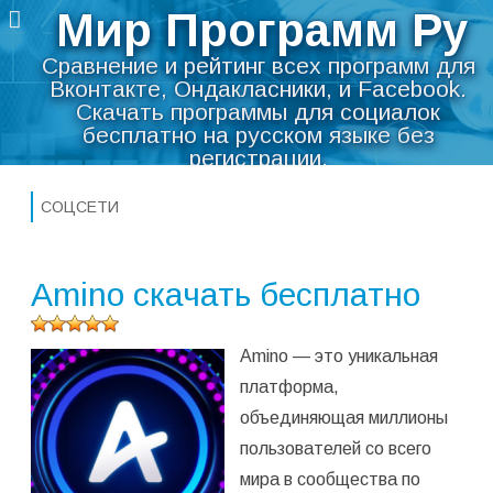
Мир Программ Ру
Сравнение и рейтинг всех программ для
Вконтакте, Ондакласники, и Facebook.
Скачать программы для социалок
бесплатно на русском языке без
регистрации.
Перейти
Необходимые программы для
к
социальных сетей — помощники.
СОЦСЕТИ
содержимому
Мир Программ Ру
>
Интернет
>
Соцсети
Amino скачать бесплатно
Оцените
Amino — это уникальная
программу
(
1
оценок,
платформа,
среднее:
объединяющая миллионы
5,00
из 5)
пользователей со всего
мира в сообщества по