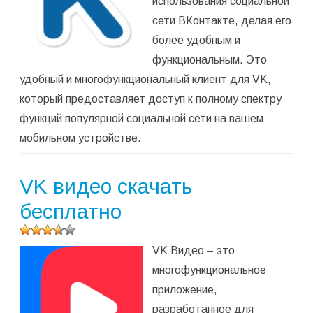
использования социальной
сети ВКонтакте, делая его
более удобным и
функциональным. Это
удобный и многофункциональный клиент для VK,
который предоставляет доступ к полному спектру
функций популярной социальной сети на вашем
мобильном устройстве.
VK видео скачать
бесплатно
Оцените
VK Видео – это
программу
(
49
многофункциональное
оценок,
приложение,
среднее:
3,86
из 5)
разработанное для