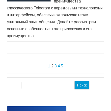
преимущества
классического Telegram с передовыми технологиями
и интерфейсом, обеспечивая пользователям
уникальный опыт общения. Давайте рассмотрим
основные особенности этого приложения и его
преимущества.
Навигация
1
2
3
4
5
по
записям
П
о
и
с
к