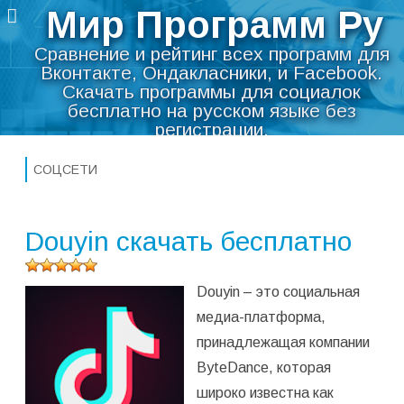
Мир Программ Ру
Сравнение и рейтинг всех программ для
Вконтакте, Ондакласники, и Facebook.
Скачать программы для социалок
бесплатно на русском языке без
регистрации.
Перейти
Необходимые программы для
к
социальных сетей — помощники.
СОЦСЕТИ
содержимому
Мир Программ Ру
>
Интернет
>
Соцсети
Douyin скачать бесплатно
Оцените
Douyin – это социальная
программу
(
1 675
медиа-платформа,
оценок,
принадлежащая компании
среднее:
5,00
из 5)
ByteDance, которая
широко известна как