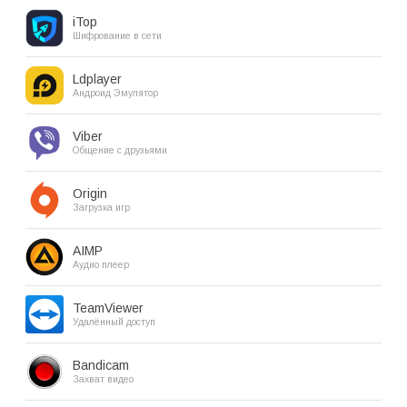
iTop
Шифрование в сети
Ldplayer
Андроид Эмулятор
Viber
Общение с друзьями
Origin
Загрузка игр
AIMP
Аудио плеер
TeamViewer
Удалённый доступ
Bandicam
Захват видео