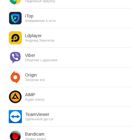
Надёжный браузер
iTop
Шифрование в сети
Ldplayer
Андроид Эмулятор
Viber
Общение с друзьями
Origin
Загрузка игр
AIMP
Аудио плеер
TeamViewer
Удалённый доступ
Bandicam
Захват видео