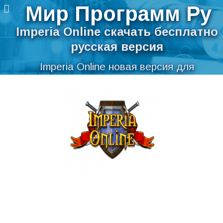
Мир Программ Ру
Imperia Online скачать бесплатно
русская версия
Imperia Online новая версия для
компьютера
Перейти
Скачать Imperia Online бесплатно на
к
содержимому
русском языке для Windows
Мир Программ Ру
>
Игры
>
Imperia Online