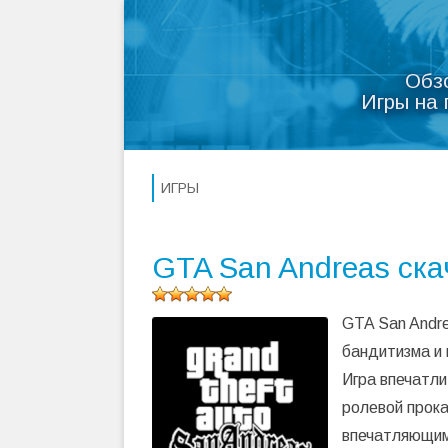
Обз
Игры на 
ИГРЫ
GTA San Andreas ска
Оцените
GTA San Andre
программу
(
473
бандитизма и
оценок,
Игра впечатл
среднее:
5,00
из 5)
ролевой прока
впечатляющим