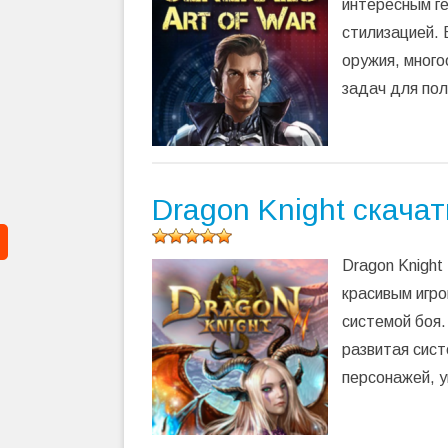
(
248
интересным ге
оценок,
стилизацией.
среднее:
5,00
из 5)
оружия, много
задач для пол
Dragon Knight скача
Оцените
Dragon Knigh
программу
(
243
красивым игр
оценок,
системой боя
среднее:
5,00
из 5)
развитая сист
персонажей, у