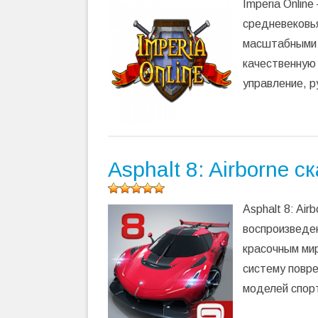
Imperia Onlin
программу
(
190
средневековья
оценок,
масштабными б
среднее:
4,98
из 5)
качественную 
управление, 
Asphalt 8: Airborne 
Оцените
Asphalt 8: Ai
программу
(
269
воспроизведе
оценок,
красочным ми
среднее:
5,00
из 5)
систему повре
моделей спорт