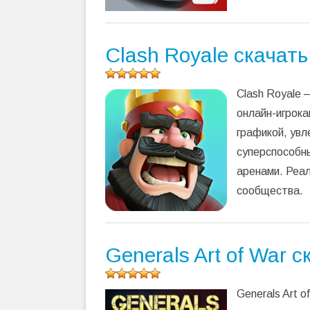
Clash Royale скачат
Оцените
Clash Royale 
программу
(
734
онлайн-игрока
оценок,
графикой, ув
среднее:
5,00
из 5)
суперспособн
аренами. Реал
сообщества.
Generals Art of War 
Оцените
Generals Art 
программу