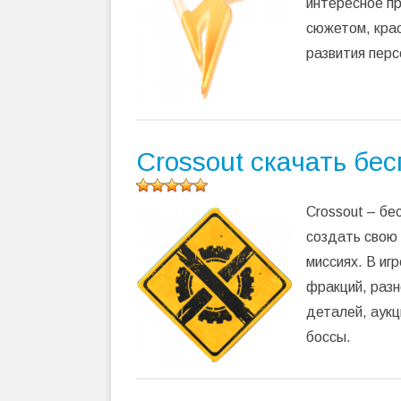
интересное пр
среднее:
5,00
из 5)
сюжетом, кра
развития перс
Crossout скачать бе
Оцените
Crossout – б
программу
(
652
создать свою 
оценок,
миссиях. В иг
среднее:
5,00
из 5)
фракций, разн
деталей, аук
боссы.