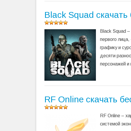
Black Squad скачать
Оцените
Black Squad –
программу
(
163
первого лица
оценок,
графику и сур
среднее:
5,00
из 5)
десяти разноо
персонажей и 
RF Online скачать б
Оцените
RF Online – 
программу
(
191
системой экон
оценок,