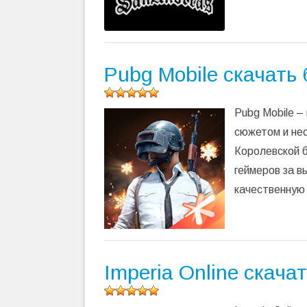
Pubg Mobile скачать
Оцените
Pubg Mobile –
программу
(
433
сюжетом и нес
оценок,
Королевской б
среднее:
5,00
из 5)
геймеров за 
качественную
Imperia Online скача
Оцените