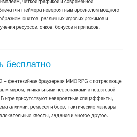
ймплеем, четкой графикой и современной
 Впечатлит геймера невероятным арсеналом мощного
образием юнитов, различных игровых режимов и
учения ресурсов, очков, бонусов и припасов.
ть бесплатно
t 2 – фентезийная браузерная ММОRPG с потрясающе
овым миром, уникальными персонажами и пошаговой
. В игре присутствуют невероятные спецэффекты,
ема алхимии, ремёсел и боев, тактические маневры
влекательные квесты, задания и многое другое.