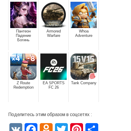
Пантеон
Armored
Whoa
Падение
Warfare
Adventure
Богинь
Z Route
EA SPORTS
Tank Company
Redemption
FC 26
Поделитесь этим образом в соцсетях :
VK
Facebook
Odnoklassniki
Twitter
Pinterest
Отправить