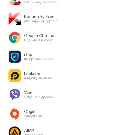
Оптимизация системы
Kaspersky Free
Антивирус касперского
Google Chrome
Надёжный браузер
iTop
Шифрование в сети
Ldplayer
Андроид Эмулятор
Viber
Общение с друзьями
Origin
Загрузка игр
AIMP