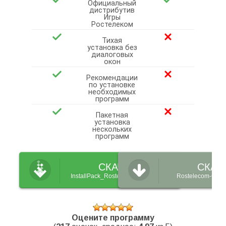
Официальный
дистрибутив
Игры
Ростелеком
Тихая
установка без
диалоговых
окон
Рекомендации
по установке
необходимых
программ
Пакетная
установка
нескольких
программ
СКАЧАТЬ
СКАЧ
InstallPack_Rostelecom-Games.exe
Rostelecom-Game
Оцените программу