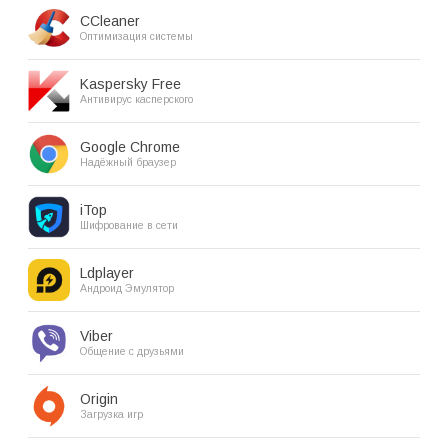
CCleaner
Оптимизация системы
Kaspersky Free
Антивирус касперского
Google Chrome
Надёжный браузер
iTop
Шифрование в сети
Ldplayer
Андроид Эмулятор
Viber
Общение с друзьями
Origin
Загрузка игр