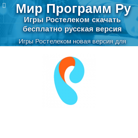
Мир Программ Ру
Игры Ростелеком скачать
бесплатно русская версия
Игры Ростелеком новая версия для
компьютера
Перейти
Скачать Игры Ростелеком бесплатно на
к
содержимому
русском языке для Windows
Мир Программ Ру
>
Интернет
>
Загрузка
>
Игры
Ростелеком