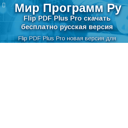
Мир Программ Ру
Flip PDF Plus Pro скачать
бесплатно русская версия
Flip PDF Plus Pro новая версия для
компьютера
Перейти
Скачать Flip PDF Plus Pro бесплатно на
к
содержимому
русском языке для Windows
Мир Программ Ру
>
Текст
>
Текстовые редакторы
>
Flip PDF Plus Pro