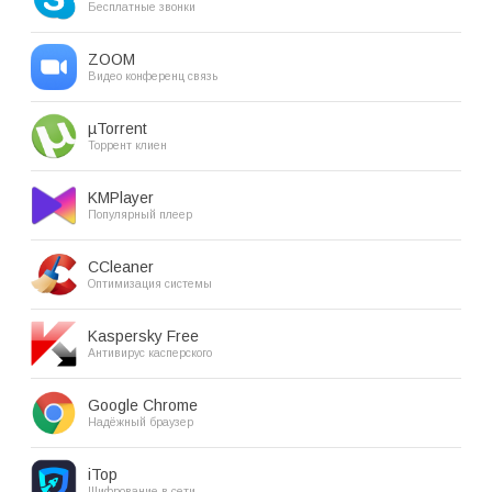
Бесплатные звонки
ZOOM
Видео конференц связь
µTorrent
Торрент клиен
KMPlayer
Популярный плеер
CCleaner
Оптимизация системы
Kaspersky Free
Антивирус касперского
Google Chrome
Надёжный браузер
iTop
Шифрование в сети