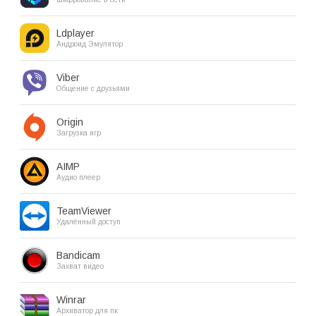
Ldplayer
Андроид Эмулятор
Viber
Общение с друзьями
Origin
Загрузка игр
AIMP
Аудио плеер
TeamViewer
Удалённый доступ
Bandicam
Захват видео
Winrar
Архиватор для пк