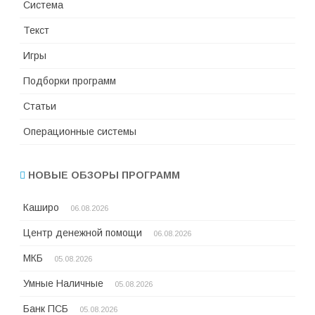
Система
Текст
Игры
Подборки программ
Статьи
Операционные системы
НОВЫЕ ОБЗОРЫ ПРОГРАММ
Каширо
06.08.2026
Центр денежной помощи
06.08.2026
МКБ
05.08.2026
Умные Наличные
05.08.2026
Банк ПСБ
05.08.2026