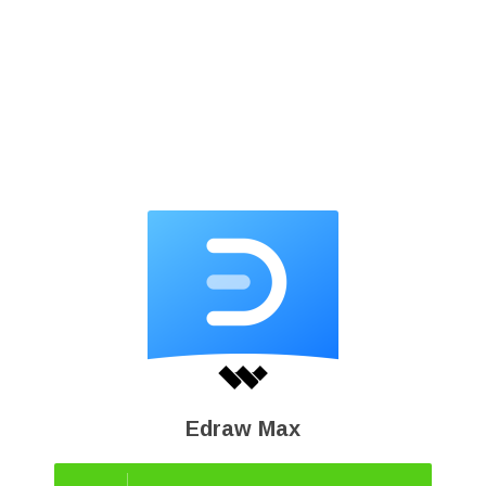
Edraw Max