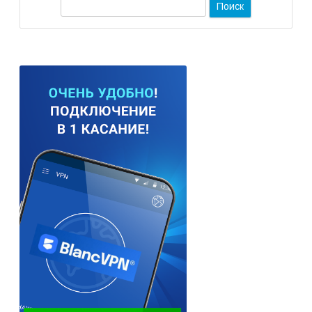
П
о
и
с
к