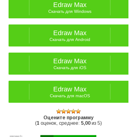
Edraw Max
Скачать для Windows
Edraw Max
Скачать для Android
Edraw Max
Скачать для iOS
Edraw Max
Скачать для macOS
Оцените программу
(
1
оценок, среднее:
5,00
из 5)