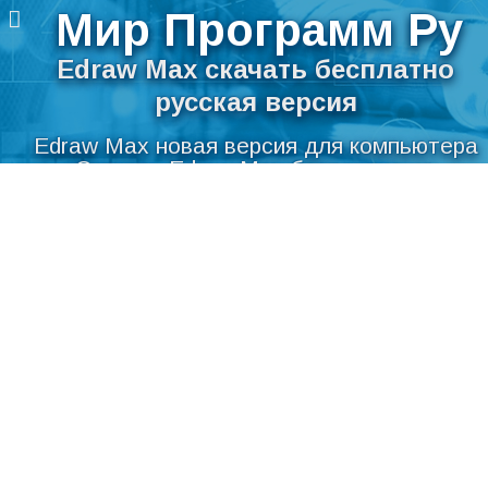
Мир Программ Ру
Edraw Max скачать бесплатно
русская версия
Edraw Max новая версия для компьютера
Скачать Edraw Max бесплатно на
Перейти
русском языке для Windows
к
содержимому
Мир Программ Ру
>
Текст
>
Просмотрщики
>
Edraw
Max