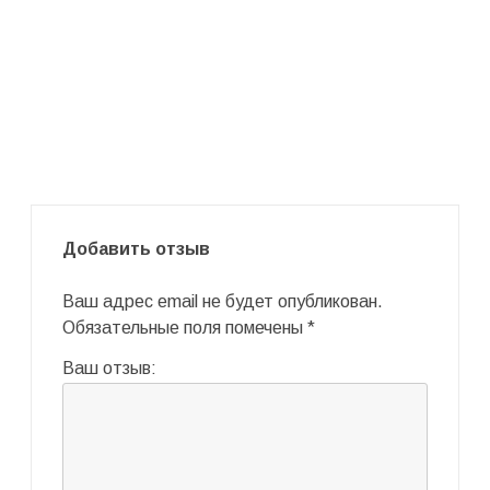
Добавить отзыв
Ваш адрес email не будет опубликован.
Обязательные поля помечены
*
Ваш отзыв: