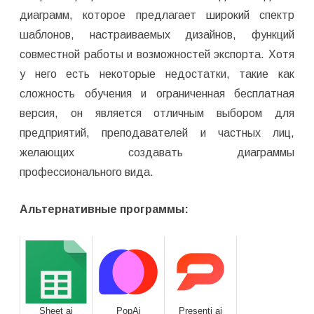
диаграмм, которое предлагает широкий спектр
шаблонов, настраиваемых дизайнов, функций
совместной работы и возможностей экспорта. Хотя
у него есть некоторые недостатки, такие как
сложность обучения и ограниченная бесплатная
версия, он является отличным выбором для
предприятий, преподавателей и частных лиц,
желающих создавать диаграммы
профессионального вида.
Альтернативные программы:
Sheet ai
PopAi
Presenti ai