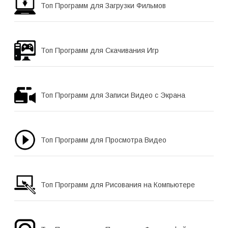
Топ Программ для Загрузки Фильмов
Топ Программ для Скачивания Игр
Топ Программ для Записи Видео с Экрана
Топ Программ для Просмотра Видео
Топ Программ для Рисования на Компьютере