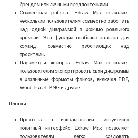
брендом или личными предпочтениями.
Совместная работа: Edraw Max позволяет
нескольким пользователям совместно работать
над одной диаграммой в режиме реального
времени. Эта функция особенно полезна для
команд, совместно работающих над
проектами.
Параметры экспорта: Edraw Max позволяет
пользователям экспортировать свои диаграммы
в различные форматы файлов, включая PDF,
Word, Excel, PNG и другие.
Плюсы:
Простота в использовании: интуитивно
понятный интерфейс Edraw Max позволяет
пользователям легко создавать