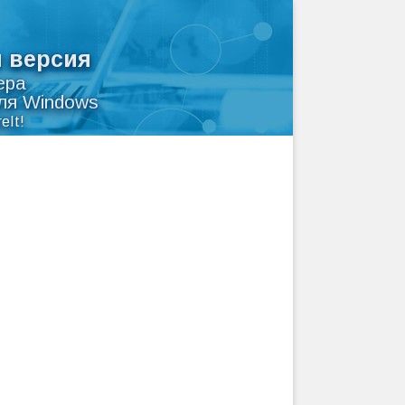
я версия
ера
для Windows
eIt!