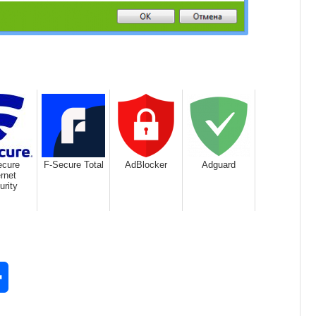
ecure
F-Secure Total
AdBlocker
Adguard
ernet
urity
rest
Отправить