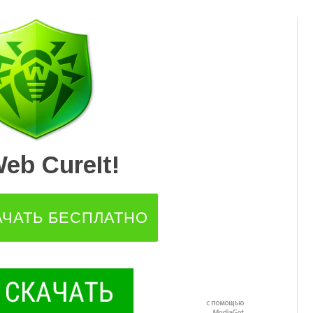
Перейти
к
содержимому
Web CureIt!
АЧАТЬ БЕСПЛАТНО