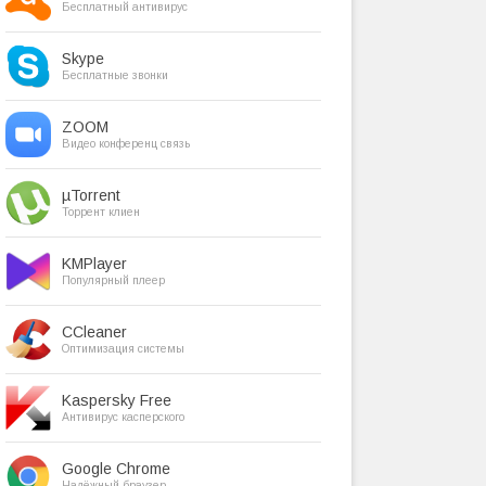
Бесплатный антивирус
Skype
Бесплатные звонки
ZOOM
Видео конференц связь
µTorrent
Торрент клиен
KMPlayer
Популярный плеер
CCleaner
Оптимизация системы
Kaspersky Free
Антивирус касперского
Google Chrome
Надёжный браузер