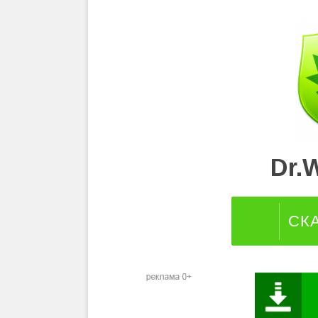
Dr.
СК