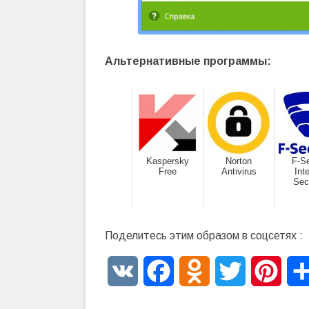
Альтернативные программы:
Kaspersky
Norton
F-S
Free
Antivirus
Int
Sec
Поделитесь этим образом в соцсетях :
VK
Facebook
Odnoklassniki
Twitter
Pinte