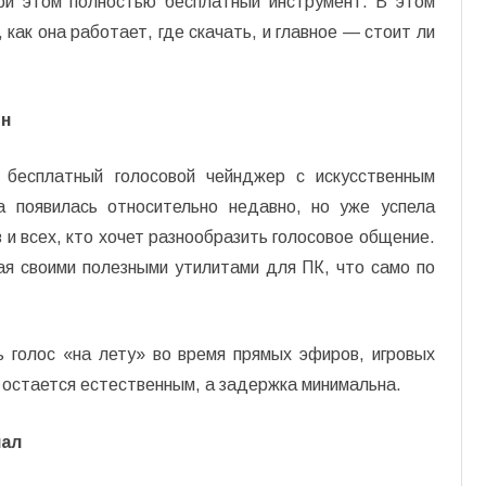
при этом полностью бесплатный инструмент. В этом
 как она работает, где скачать, и главное — стоит ли
ен
 бесплатный голосовой чейнджер с искусственным
а появилась относительно недавно, но уже успела
 и всех, кто хочет разнообразить голосовое общение.
ая своими полезными утилитами для ПК, что само по
 голос «на лету» во время прямых эфиров, игровых
к остается естественным, а задержка минимальна.
нал