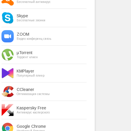
Бесплатный антивирус
Skype
Бесплатные звонки
ZOOM
Видео конференц связь
µTorrent
Торрент клиен
KMPlayer
Популярный плеер
CCleaner
Оптимизация системы
Kaspersky Free
Антивирус касперского
Google Chrome
Надёжный браузер