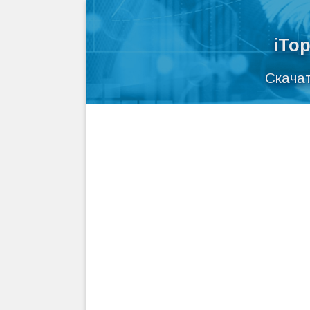
iTo
Скачат