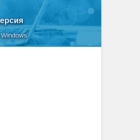
версия
я Windows