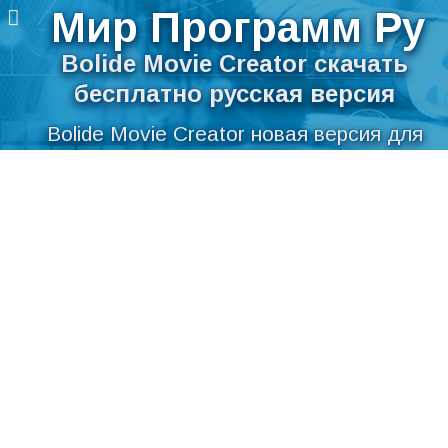
Мир Программ Ру
Bolide Movie Creator скачать
бесплатно русская версия
Bolide Movie Creator новая версия для
компьютера
Перейти
Скачать Bolide Movie Creator бесплатно
к
содержимому
на русском языке для Windows
Мир Программ Ру
>
Интернет
>
Разное
>
Bolide Movie
Creator