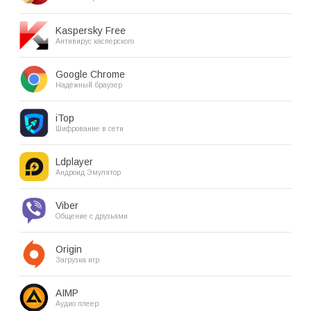
Kaspersky Free
Антивирус касперского
Google Chrome
Надёжный браузер
iTop
Шифрование в сети
Ldplayer
Андроид Эмулятор
Viber
Общение с друзьями
Origin
Загрузка игр
AIMP
Аудио плеер