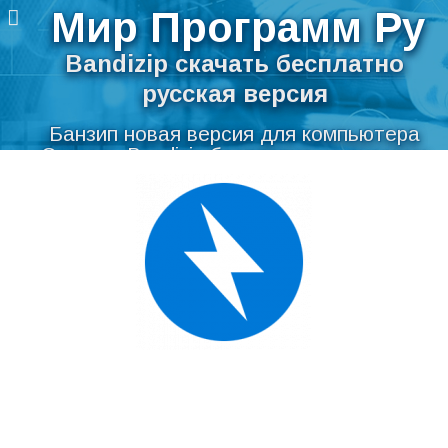
Мир Программ Ру
Bandizip скачать бесплатно
русская версия
Банзип новая версия для компьютера
Скачать Bandizip бесплатно на русском
Перейти
языке для Windows
к
содержимому
Мир Программ Ру
>
Система
>
Архиваторы
>
Bandizip