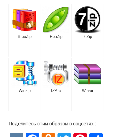
BreeZip
PeaZip
7-Zip
Winzip
IZArc
Winrar
Поделитесь этим образом в соцсетях :