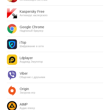
Kaspersky Free
Антивирус касперского
Google Chrome
Надёжный браузер
iTop
Шифрование в сети
Ldplayer
Андроид Эмулятор
Viber
Общение с друзьями
Origin
Загрузка игр
AIMP
Аудио плеер