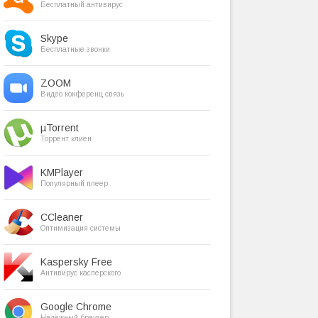
Бесплатный антивирус
Skype
Бесплатные звонки
ZOOM
Видео конференц связь
µTorrent
Торрент клиен
KMPlayer
Популярный плеер
CCleaner
Оптимизация системы
Kaspersky Free
Антивирус касперского
Google Chrome
Надёжный браузер