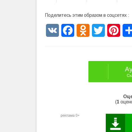
Поделитесь этим образом в соцсетях :
VK
Facebook
Odnoklassniki
Twitter
Pinte
А
Ск
Оце
(
1
оцено