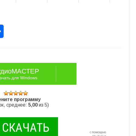
rest
Отправить
удиоМАСТЕР
ачать для Windows
ните программу
к, среднее:
5,00
из 5)