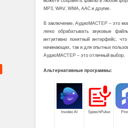
можете сохранять файлы в любом фор
MP3, WAV, WMA, AAC и другие.
В заключение, АудиоМАСТЕР – это мо
легко обрабатывать звуковые фай
интуитивно понятный интерфейс, чт
начинающих, так и для опытных пользо
АудиоМАСТЕР – это отличный выбор.
Альтернативные программы:
Invideo AI
SpeechPulse
Pro