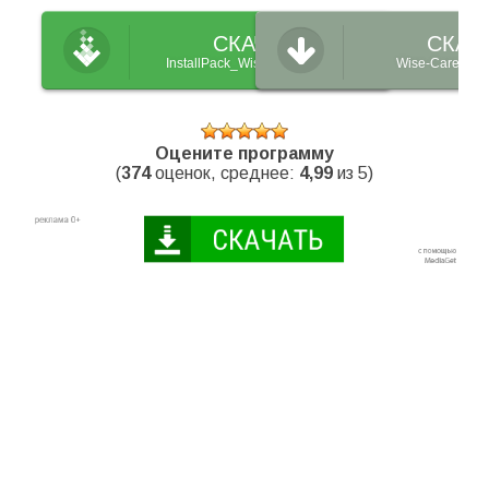
СКАЧАТЬ
СКАЧ
InstallPack_Wise-Care-365.exe
Wise-Care-365
Оцените программу
(
374
оценок, среднее:
4,99
из 5)