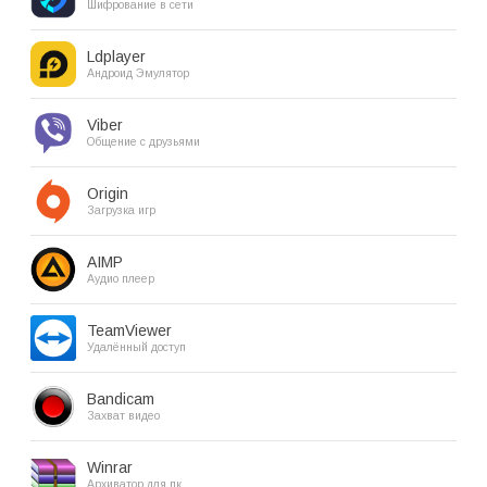
Шифрование в сети
Ldplayer
Андроид Эмулятор
Viber
Общение с друзьями
Origin
Загрузка игр
AIMP
Аудио плеер
TeamViewer
Удалённый доступ
Bandicam
Захват видео
Winrar
Архиватор для пк