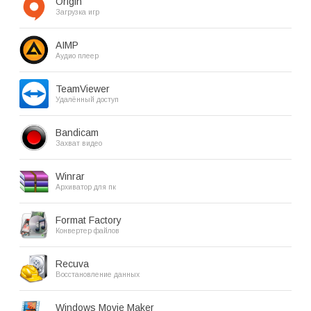
Origin
Загрузка игр
AIMP
Аудио плеер
TeamViewer
Удалённый доступ
Bandicam
Захват видео
Winrar
Архиватор для пк
Format Factory
Конвертер файлов
Recuva
Восстановление данных
Windows Movie Maker