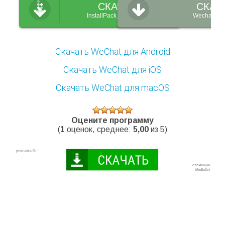
СКАЧАТЬ
СКАЧ
InstallPack_Wechat.exe
Wechat_set
Скачать WeChat для Android
Скачать WeChat для iOS
Скачать WeChat для macOS
Оцените программу
(
1
оценок, среднее:
5,00
из 5)