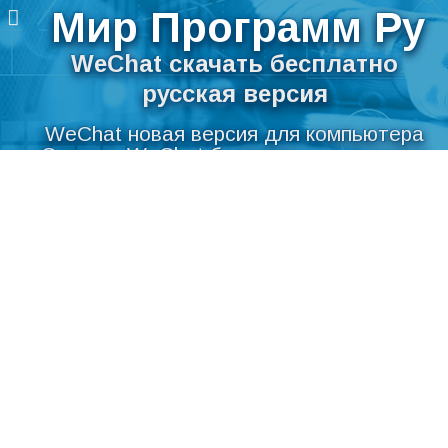
Мир Программ Ру
WeChat скачать бесплатно
русская версия
WeChat новая версия для компьютера
Скачать WeChat бесплатно на русском
Перейти
языке для Windows
к
содержимому
Мир Программ Ру
>
Интернет
>
Общение
>
WeChat