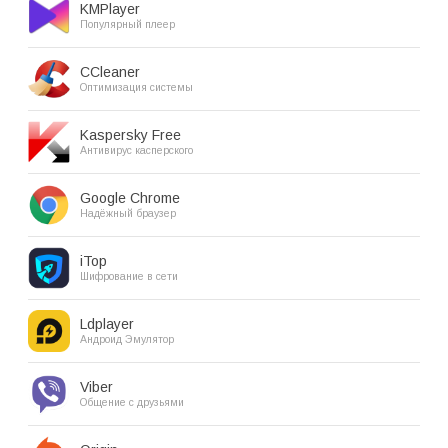
KMPlayer
Популярный плеер
CCleaner
Оптимизация системы
Kaspersky Free
Антивирус касперского
Google Chrome
Надёжный браузер
iTop
Шифрование в сети
Ldplayer
Андроид Эмулятор
Viber
Общение с друзьями