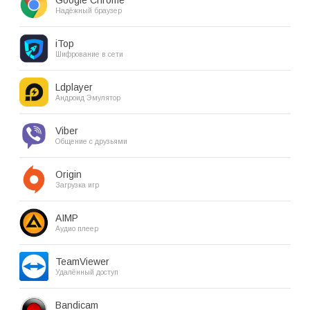
Надёжный браузер
iTop
Шифрование в сети
Ldplayer
Андроид Эмулятор
Viber
Общение с друзьями
Origin
Загрузка игр
AIMP
Аудио плеер
TeamViewer
Удалённый доступ
Bandicam