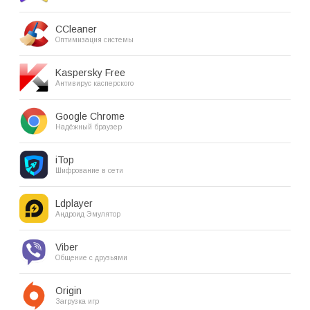
CCleaner
Оптимизация системы
Kaspersky Free
Антивирус касперского
Google Chrome
Надёжный браузер
iTop
Шифрование в сети
Ldplayer
Андроид Эмулятор
Viber
Общение с друзьями
Origin
Загрузка игр