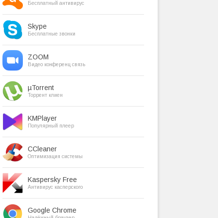
Бесплатный антивирус
Skype
Бесплатные звонки
ZOOM
Видео конференц связь
µTorrent
Торрент клиен
KMPlayer
Популярный плеер
CCleaner
Оптимизация системы
Kaspersky Free
Антивирус касперского
Google Chrome
Надёжный браузер