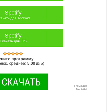
Spotify
ачать для Android
Spotify
Скачать для iOS
ните программу
нок, среднее:
5,00
из 5)