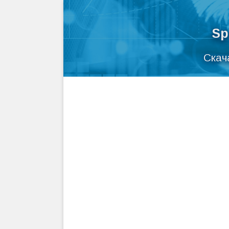
Sp
Скач