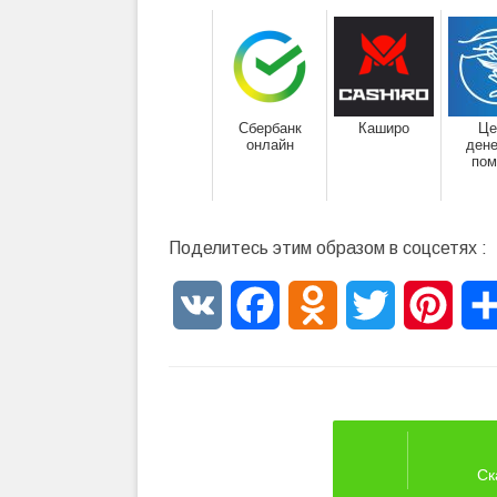
Сбербанк
Каширо
Це
онлайн
ден
по
Поделитесь этим образом в соцсетях :
VK
Facebook
Odnoklassniki
Twitter
Pinte
Ск