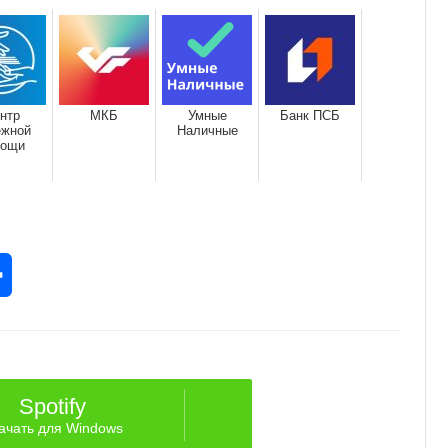
нтр
МКБ
Умные
Банк ПСБ
ежной
Наличные
мощи
rest
Отправить
Spotify
ачать для Windows