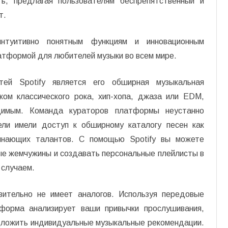
ть, предлагая пользователям беспрепятственный и
т.
интуитивно понятным функциям и инновационным
латформой для любителей музыки во всем мире.
тей Spotify является его обширная музыкальная
ком классического рока, хип-хопа, джаза или EDM,
одимым. Команда кураторов платформы неустанно
ели имели доступ к обширному каталогу песен как
чинающих талантов. С помощью Spotify вы можете
ые жемчужины и создавать персональные плейлисты в
 случаем.
вительно не имеет аналогов. Используя передовые
тформа анализирует ваши привычки прослушивания,
дложить индивидуальные музыкальные рекомендации.