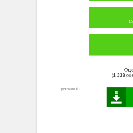
Ск
Оце
(
1 339
оце