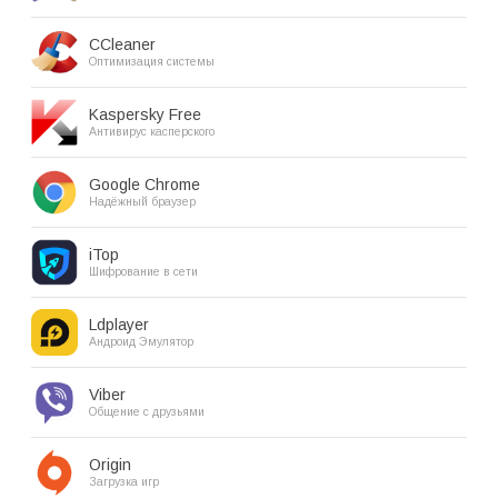
CCleaner
Оптимизация системы
Kaspersky Free
Антивирус касперского
Google Chrome
Надёжный браузер
iTop
Шифрование в сети
Ldplayer
Андроид Эмулятор
Viber
Общение с друзьями
Origin
Загрузка игр