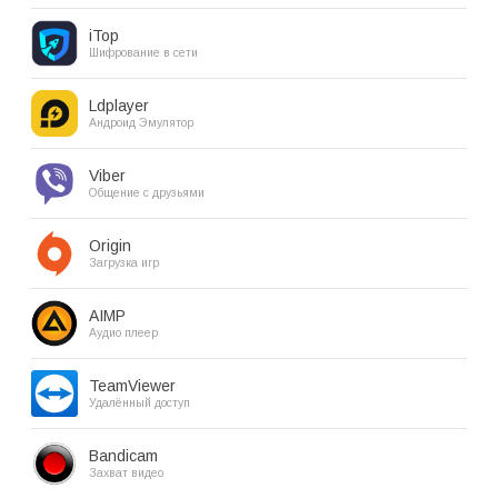
iTop
Шифрование в сети
Ldplayer
Андроид Эмулятор
Viber
Общение с друзьями
Origin
Загрузка игр
AIMP
Аудио плеер
TeamViewer
Удалённый доступ
Bandicam
Захват видео