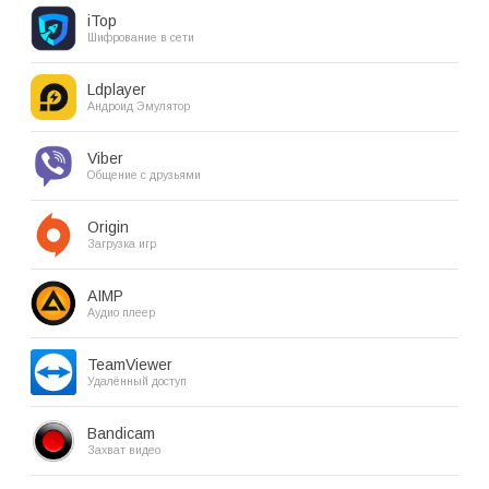
iTop
Шифрование в сети
Ldplayer
Андроид Эмулятор
Viber
Общение с друзьями
Origin
Загрузка игр
AIMP
Аудио плеер
TeamViewer
Удалённый доступ
Bandicam
Захват видео