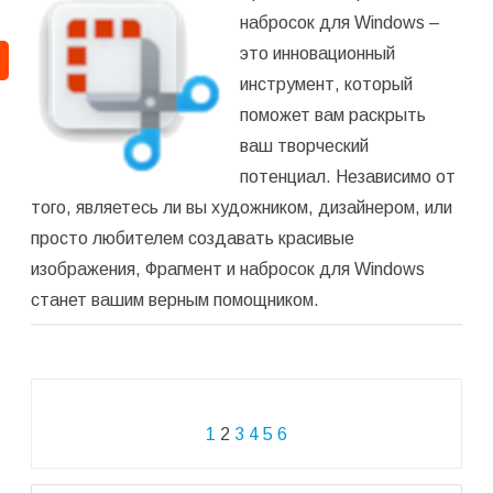
программу
(
1
оценок,
набросок для Windows –
среднее:
это инновационный
5,00
из 5)
инструмент, который
поможет вам раскрыть
ваш творческий
потенциал. Независимо от
того, являетесь ли вы художником, дизайнером, или
просто любителем создавать красивые
изображения, Фрагмент и набросок для Windows
станет вашим верным помощником.
Навигация
1
2
3
4
5
6
по