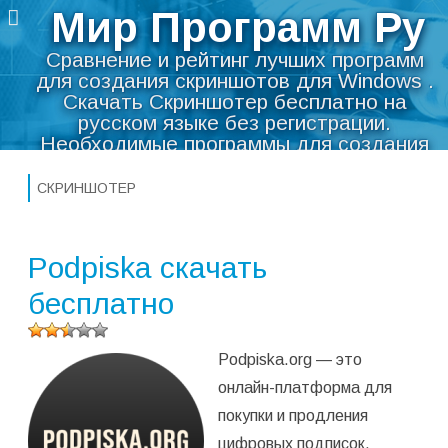
Мир Программ Ру
Сравнение и рейтинг лучших программ
для создания скриншотов для Windows .
Скачать Скриншотер бесплатно на
русском языке без регистрации.
Необходимые программы для создания
Перейти
скриншотов монитора компьютера.
к
Мир Программ Ру
>
Мультимедиа
>
Скриншотер
СКРИНШОТЕР
содержимому
Podpiska скачать
бесплатно
Оцените
Podpiska.org — это
программу
(
4
оценок,
онлайн-платформа для
среднее:
покупки и продления
2,50
из 5)
цифровых подписок,