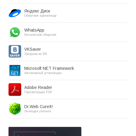
Яндекс Диск
Облачное хранилище
WhatsApp
Бесплатное общение
VKSaver
Загрузка из ВК
Microsoft NET Framework
Автономный установщик
Adobe Reader
Просмотрщик PDF
Dr.Web CureIt!
Лечащая утилита