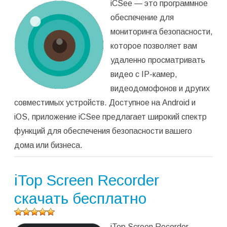
iCSee — это программное
программу
(
10
обеспечение для
оценок,
мониторинга безопасности,
среднее:
2,70
из 5)
которое позволяет вам
удаленно просматривать
видео с IP-камер,
видеодомофонов и других
совместимых устройств. Доступное на Android и
iOS, приложение iCSee предлагает широкий спектр
функций для обеспечения безопасности вашего
дома или бизнеса.
iTop Screen Recorder
скачать бесплатно
Оцените
iTop Screen Recorder —