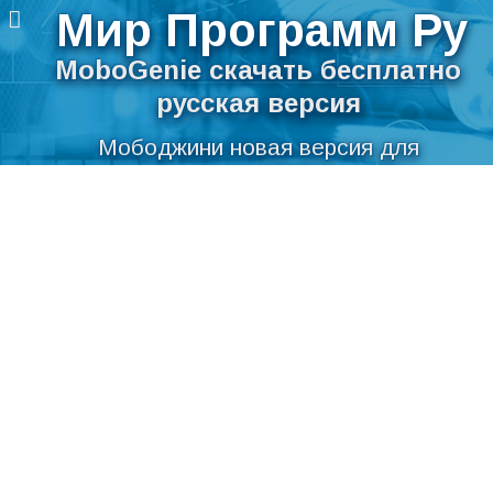
Мир Программ Ру
MoboGenie скачать бесплатно
русская версия
Мободжини новая версия для
компьютера
Перейти
Скачать MoboGenie бесплатно на
к
содержимому
русском языке для Windows
Мир Программ Ру
>
Система
>
Администрирование
>
MoboGenie