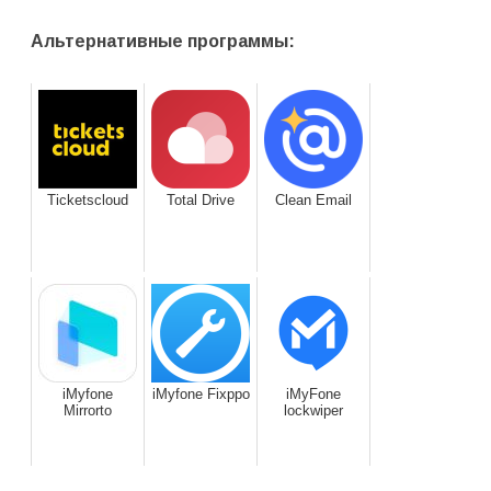
Альтернативные программы:
Ticketscloud
Total Drive
Clean Email
iMyfone
iMyfone Fixppo
iMyFone
Mirrorto
lockwiper