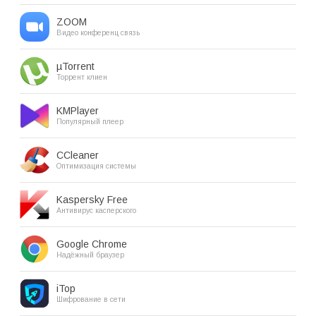
ZOOM
Видео конференц связь
µTorrent
Торрент клиен
KMPlayer
Популярный плеер
CCleaner
Оптимизация системы
Kaspersky Free
Антивирус касперского
Google Chrome
Надёжный браузер
iTop
Шифрование в сети