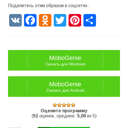
Поделитесь этим образом в соцсетях :
VK
Facebook
Odnoklassniki
Twitter
Pinterest
Отправить
MoboGenie
Скачать для Windows
MoboGenie
Скачать для Android
Оцените программу
(
51
оценок, среднее:
5,00
из 5)