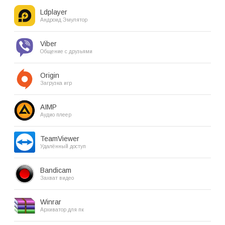
Ldplayer
Андроид Эмулятор
Viber
Общение с друзьями
Origin
Загрузка игр
AIMP
Аудио плеер
TeamViewer
Удалённый доступ
Bandicam
Захват видео
Winrar
Архиватор для пк