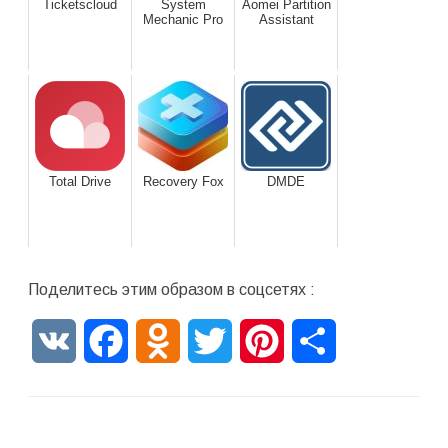
Ticketscloud
System
Aomei Partition
Mechanic Pro
Assistant
Total Drive
Recovery Fox
DMDE
Поделитесь этим образом в соцсетях :
VK
Facebook
Odnoklassniki
Twitter
Pinterest
Отправить