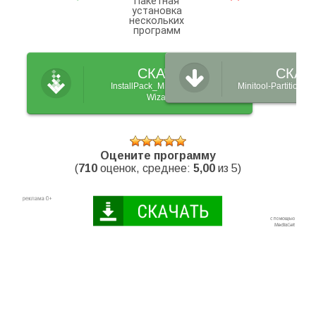
Пакетная
установка
нескольких
программ
СКАЧАТЬ
СКАЧ
InstallPack_Minitool-Partition-
Minitool-Partition-W
Wizard.exe
Оцените программу
(
710
оценок, среднее:
5,00
из 5)