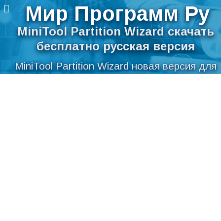
Мир Программ Ру
MiniTool Partition Wizard скачать
бесплатно русская версия
MiniTool Partition Wizard новая версия для
компьютера
Перейти
Скачать MiniTool Partition Wizard
к
содержимому
бесплатно на русском языке для Windows
Мир Программ Ру
>
Система
>
Администрирование
>
MiniTool Partition Wizard