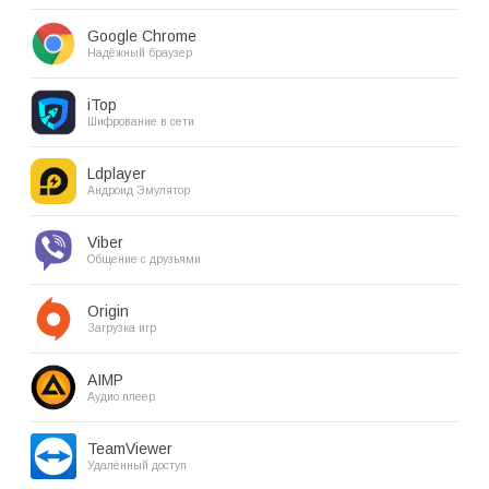
Google Chrome
Надёжный браузер
iTop
Шифрование в сети
Ldplayer
Андроид Эмулятор
Viber
Общение с друзьями
Origin
Загрузка игр
AIMP
Аудио плеер
TeamViewer
Удалённый доступ