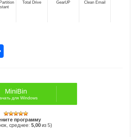
artition
Total Drive
GearUP
Clean Email
stant
rest
Отправить
MiniBin
ачать для Windows
ните программу
нок, среднее:
5,00
из 5)