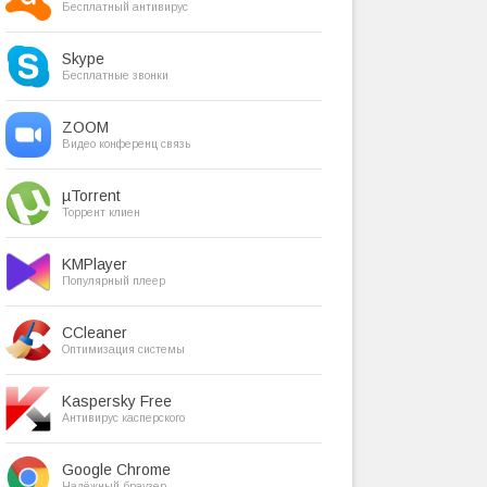
Бесплатный антивирус
Skype
Бесплатные звонки
ZOOM
Видео конференц связь
µTorrent
Торрент клиен
KMPlayer
Популярный плеер
CCleaner
Оптимизация системы
Kaspersky Free
Антивирус касперского
Google Chrome
Надёжный браузер