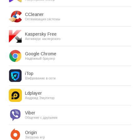
CCleaner
Оптимизация системы
Kaspersky Free
Антивирус касперского
Google Chrome
Надёжный браузер
iTop
Шифрование в сети
Ldplayer
Андроид Эмулятор
Viber
Общение с друзьями
Origin
Загрузка игр