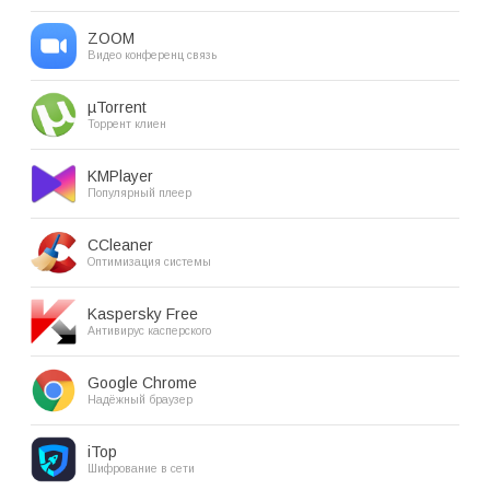
ZOOM
Видео конференц связь
µTorrent
Торрент клиен
KMPlayer
Популярный плеер
CCleaner
Оптимизация системы
Kaspersky Free
Антивирус касперского
Google Chrome
Надёжный браузер
iTop
Шифрование в сети