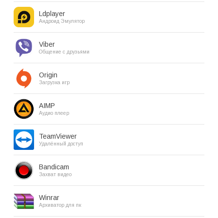
Ldplayer
Андроид Эмулятор
Viber
Общение с друзьями
Origin
Загрузка игр
AIMP
Аудио плеер
TeamViewer
Удалённый доступ
Bandicam
Захват видео
Winrar
Архиватор для пк