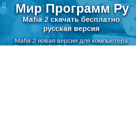
Мир Программ Ру
Mafia 2 скачать бесплатно
русская версия
Mafia 2 новая версия для компьютера
Скачать Mafia 2 бесплатно на русском
Перейти
языке для Windows
к
содержимому
Мир Программ Ру
>
Игры
>
Mafia 2