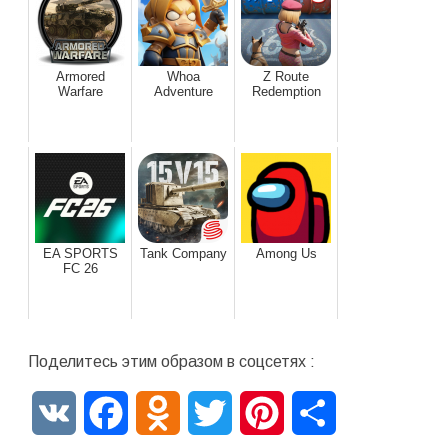
Armored
Whoa
Z Route
Warfare
Adventure
Redemption
EA SPORTS
Tank Company
Among Us
FC 26
Поделитесь этим образом в соцсетях :
VK
Facebook
Odnoklassniki
Twitter
Pinterest
Отправить