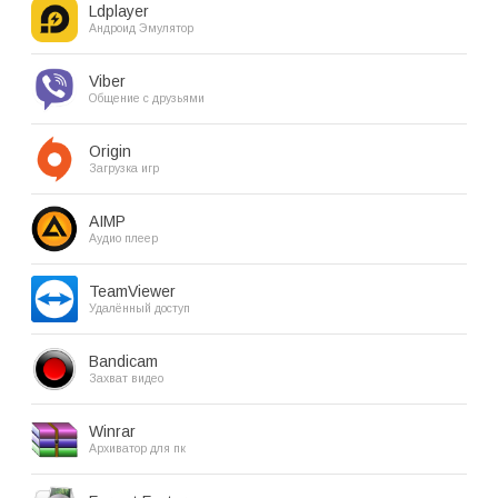
Ldplayer
Андроид Эмулятор
Viber
Общение с друзьями
Origin
Загрузка игр
AIMP
Аудио плеер
TeamViewer
Удалённый доступ
Bandicam
Захват видео
Winrar
Архиватор для пк