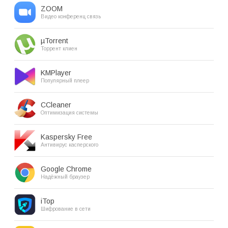
ZOOM
Видео конференц связь
µTorrent
Торрент клиен
KMPlayer
Популярный плеер
CCleaner
Оптимизация системы
Kaspersky Free
Антивирус касперского
Google Chrome
Надёжный браузер
iTop
Шифрование в сети