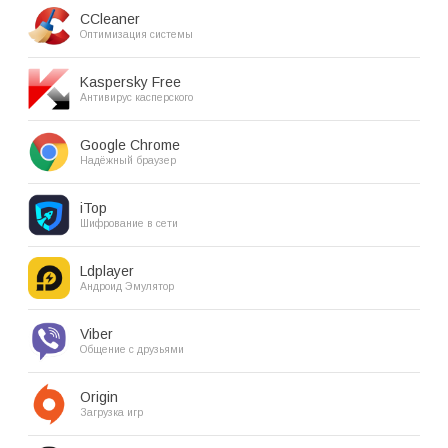
CCleaner
Оптимизация системы
Kaspersky Free
Антивирус касперского
Google Chrome
Надёжный браузер
iTop
Шифрование в сети
Ldplayer
Андроид Эмулятор
Viber
Общение с друзьями
Origin
Загрузка игр