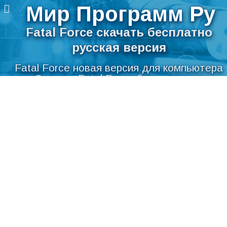
Мир Программ Ру
Fatal Force скачать бесплатно
русская версия
Fatal Force новая версия для компьютера
Скачать Fatal Force бесплатно на
Перейти
русском языке для Windows
к
содержимому
Мир Программ Ру
>
Игры
>
Fatal Force