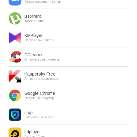
Видео конференц связь
µTorrent
Торрент клиен
KMPlayer
Популярный плеер
CCleaner
Оптимизация системы
Kaspersky Free
Антивирус касперского
Google Chrome
Надёжный браузер
iTop
Шифрование в сети
Ldplayer
Андроид Эмулятор