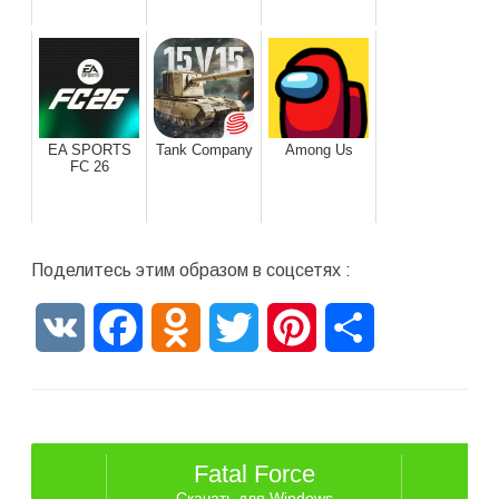
EA SPORTS
Tank Company
Among Us
FC 26
Поделитесь этим образом в соцсетях :
VK
Facebook
Odnoklassniki
Twitter
Pinterest
Отправить
Fatal Force
Скачать для Windows