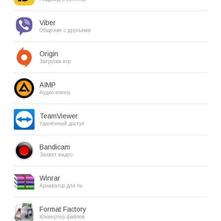
Viber
Общение с друзьями
Origin
Загрузка игр
AIMP
Аудио плеер
TeamViewer
Удалённый доступ
Bandicam
Захват видео
Winrar
Архиватор для пк
Format Factory
Конвертер файлов