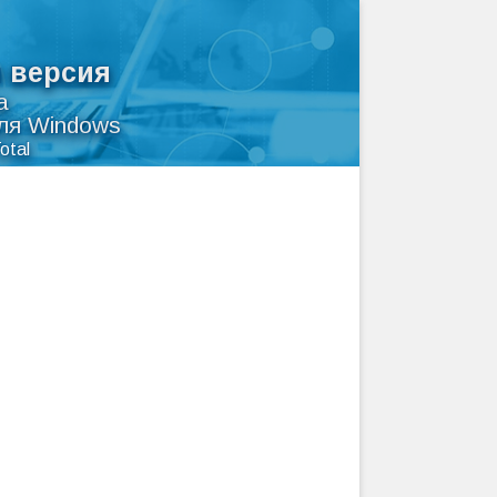
я версия
а
для Windows
otal