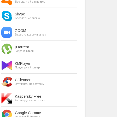
Бесплатный антивирус
Skype
Бесплатные звонки
ZOOM
Видео конференц связь
µTorrent
Торрент клиен
KMPlayer
Популярный плеер
CCleaner
Оптимизация системы
Kaspersky Free
Антивирус касперского
Google Chrome
Надёжный браузер