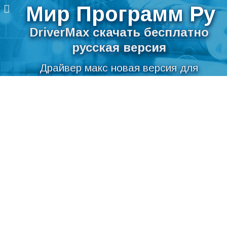
Мир Программ Ру
DriverMax скачать бесплатно
русская версия
Драйвер макс новая версия для
компьютера
Перейти
Скачать DriverMax бесплатно на русском
к
содержимому
языке для Windows
Мир Программ Ру
>
Система
>
Драйвера
>
DriverMax