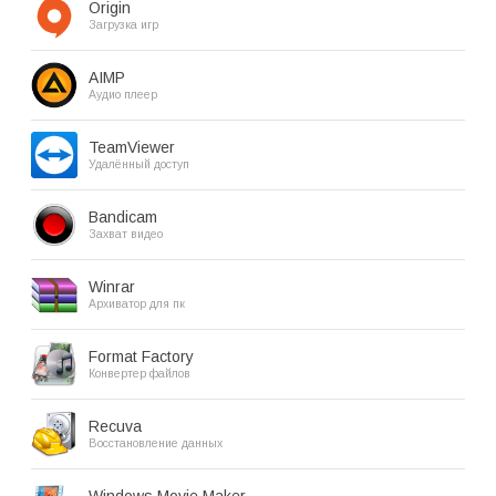
Origin
Загрузка игр
AIMP
Аудио плеер
TeamViewer
Удалённый доступ
Bandicam
Захват видео
Winrar
Архиватор для пк
Format Factory
Конвертер файлов
Recuva
Восстановление данных
Windows Movie Maker