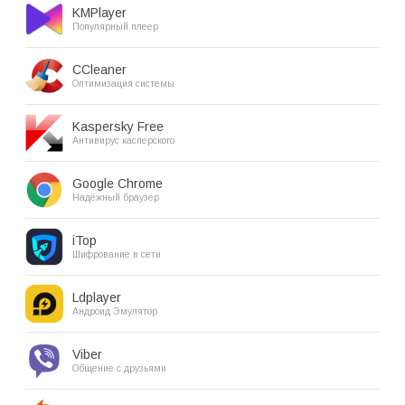
KMPlayer
Популярный плеер
CCleaner
Оптимизация системы
Kaspersky Free
Антивирус касперского
Google Chrome
Надёжный браузер
iTop
Шифрование в сети
Ldplayer
Андроид Эмулятор
Viber
Общение с друзьями