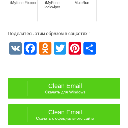
iMyfone Fixppo
iMyFone
MuleRun
lockwiper
Поделитесь этим образом в соцсетях :
VK
Facebook
Odnoklassniki
Twitter
Pinterest
Отправить
Clean Email
Скачать для Windows
Clean Email
Скачать с официального сайта