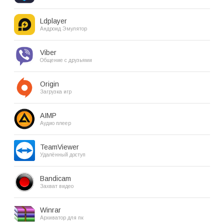
Ldplayer
Андроид Эмулятор
Viber
Общение с друзьями
Origin
Загрузка игр
AIMP
Аудио плеер
TeamViewer
Удалённый доступ
Bandicam
Захват видео
Winrar
Архиватор для пк