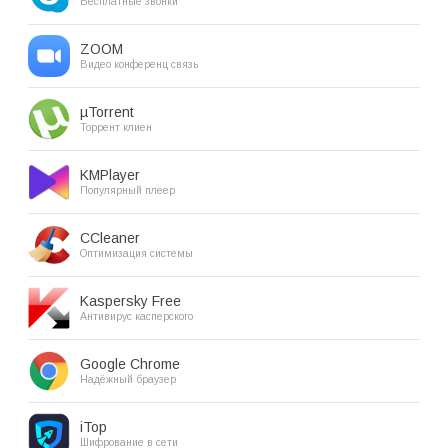
Бесплатные звонки
ZOOM
Видео конференц связь
µTorrent
Торрент клиен
KMPlayer
Популярный плеер
CCleaner
Оптимизация системы
Kaspersky Free
Антивирус касперского
Google Chrome
Надёжный браузер
iTop
Шифрование в сети