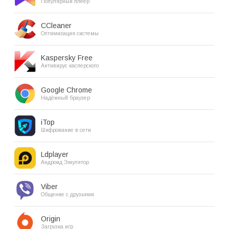
Популярный плеер
CCleaner
Оптимизация системы
Kaspersky Free
Антивирус касперского
Google Chrome
Надёжный браузер
iTop
Шифрование в сети
Ldplayer
Андроид Эмулятор
Viber
Общение с друзьями
Origin
Загрузка игр