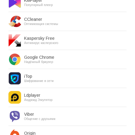
KMPlayer
Популярный плеер
CCleaner
Оптимизация системы
Kaspersky Free
Антивирус касперского
Google Chrome
Надёжный браузер
iTop
Шифрование в сети
Ldplayer
Андроид Эмулятор
Viber
Общение с друзьями
Origin