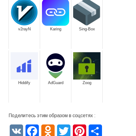
v2rayN
Karing
Sing-Box
Hiddify
AdGuard
Zoog
Поделитесь этим образом в соцсетях :
VK
Facebook
Odnoklassniki
Twitter
Pinterest
Отправить