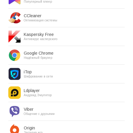
Популярный плеер
CCleaner
Оптимизация системы
Kaspersky Free
Антивирус касперского
Google Chrome
Надёжный браузер
iTop
Шифрование в сети
Ldplayer
Андроид Эмулятор
Viber
Общение с друзьями
Origin
Загрузка игр