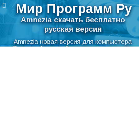
Мир Программ Ру
Amnezia скачать бесплатно
русская версия
Amnezia новая версия для компьютера
Скачать Amnezia бесплатно на русском
Перейти
языке для Windows
к
содержимому
Мир Программ Ру
>
Безопасность
>
Шифрование
данных
>
Amnezia