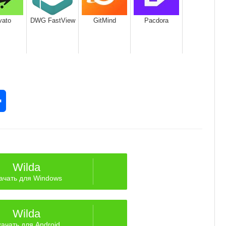
vato
DWG FastView
GitMind
Pacdora
rest
Отправить
Wilda
ачать для Windows
Wilda
ачать для Android