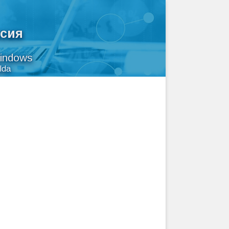
рсия
indows
lda