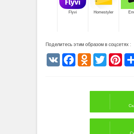
Flyvi
Homestyler
En
Поделитесь этим образом в соцсетях :
VK
Facebook
Odnoklassniki
Twitter
Pinte
Ск
Ск