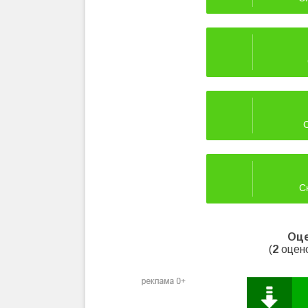
С
Оце
(
2
оцено