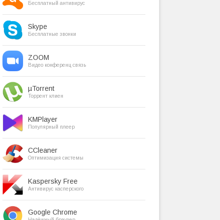
Бесплатный антивирус
Skype
Бесплатные звонки
ZOOM
Видео конференц связь
µTorrent
Торрент клиен
KMPlayer
Популярный плеер
CCleaner
Оптимизация системы
Kaspersky Free
Антивирус касперского
Google Chrome
Надёжный браузер