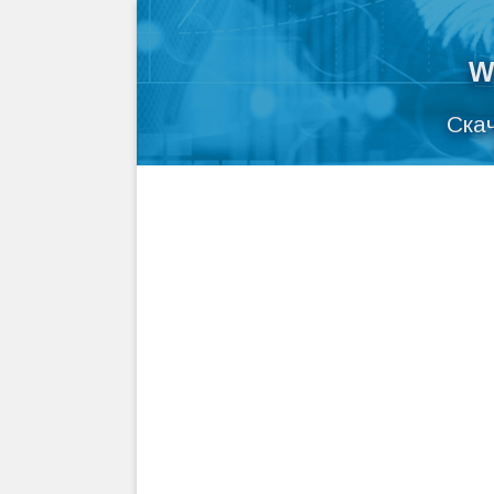
W
Скач