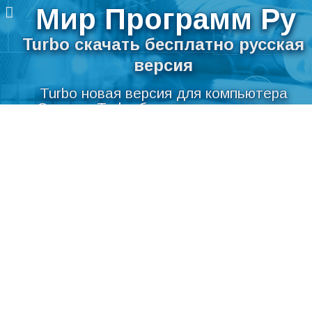
Мир Программ Ру
Turbo скачать бесплатно русская
версия
Turbo новая версия для компьютера
Скачать Turbo бесплатно на русском
Перейти
языке для Windows
к
содержимому
Мир Программ Ру
>
Интернет
>
Разное
>
Turbo