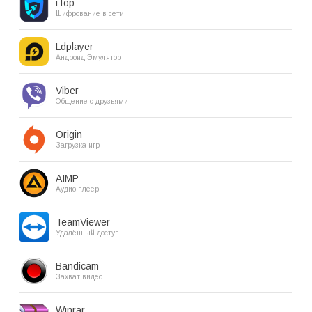
iTop
Шифрование в сети
Ldplayer
Андроид Эмулятор
Viber
Общение с друзьями
Origin
Загрузка игр
AIMP
Аудио плеер
TeamViewer
Удалённый доступ
Bandicam
Захват видео
Winrar